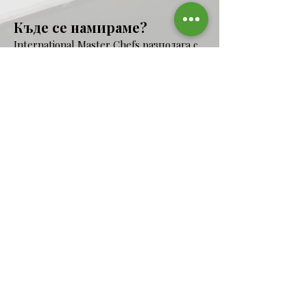
Къде се намираме?
International Master Chefs разполага с
над 4000 силни професионалисти,
готови да ви помогнат във вашия
бизнес. Те са внимателно подбрани
от голям брой кандидати, за да ви
осигурим най-добрите специалисти
в индустрията.
Нашите цени
Цените на International Master Chefs
са сравнително по-добри от тези на
местния пазар. Искаме да ви
покажем, че можете да имате
наистина качествени
професионалисти на добра цена.
Отделно, сме разработили две
различни услуги, които да отговарят
на нуждите на нашите бизнес