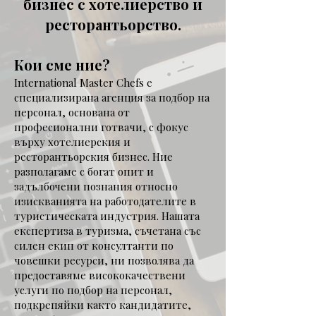
бизнес с хотелиерство и
ресторантьорство.
Кои сме ние?
International Master Chefs е
специализирана агенция за подбор на
персонал, основана от
професионални готвачи, с фокус
върху хотелиерския и
ресторантьорския бизнес. Ние
разполагаме с богат опит и
задълбочени познания относно
изискванията на работодателите в
туристическата индустрия. Нашата
експертиза в туризма, съчетана със
силен екип от консултанти по
човешки ресурси, ни позволява да
предоставяме висококачествени
услуги по подбор на персонал,
подкрепяйки както кандидатите,