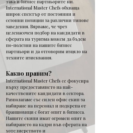
така и бизнес партньорите ни.
International Master Chefs обхваща
широк спектър от постоянни и
сезонни позиции за различни типове
заведения. Вярваме, че чрез
целенасочен подбор на кандидати в
сферата на туризма можем да бъдем
по-полезни на нашите бизнес
партньори и да отговорим изцяло на
техните изисквания.
Какво правим?
International Master Chefs се фокусира
върху предоставянето на най-
качествените кандидати в сектора.
Разполагаме със силен офис екип за
набиране на персонал и подкрепа от
браншовици с богат опит в бизнеса.
Нашите екипи имат огромен опит в
набирането на кадри във сферата на
хотелиерството и