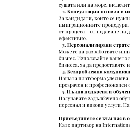
сушата или на море, включит
2. Консултации по визи и и
За кандидати, които се нужд
имиграционните процедури. 
от процеса – от подаване на
ефективно.
3. Персонализирани страте
Можете да разработвате инди
бизнес. Използвайте вашето 
бизнеса, за да предоставяте
4. Безпроблемна комуника
Нашата платформа улеснява 
прозрачен и професионален 
5. Пълна подкрепа и обуче
Получавате задълбочено обуч
персонал и визови услуги. На
Присъединете се към нас в 
Като партньор на Internation