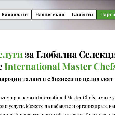
Кандидати
Нашия екип
Клиенти
Партн
слуги
за Глобална Селекц
с
International Master Chef
родни таланти с бизнеси по целия свят 
 към програмата International Master Chefs, имате
ови услуги. Можете да набавяте и организирате ка
ди на бизнесите, които обслужвате. Това включва