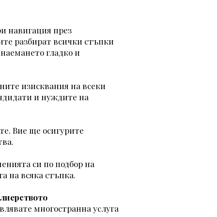
ри навигация през
ите разбират всички стъпки
 наемането гладко и
тните изисквания на всеки
андидати и нуждите на
е. Вие ще осигурите
тва.
енията си по подбор на
а на всяка стъпка.
елиерството
авлявате многостранна услуга