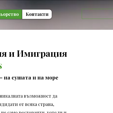
ьорство
Контакти
ия и Имиграция
s
– на сушата и на море
 уникалната възможност да
ндидати от всяка страна,
 не само ресторанти, хотели и