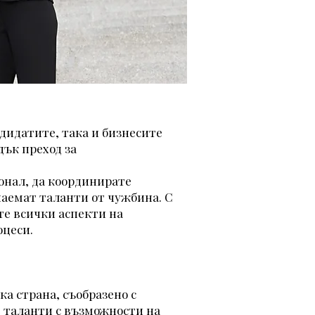
дидатите, така и бизнесите
дък преход за
онал, да координирате
наемат таланти от чужбина. С
те всички аспекти на
оцеси.
а страна, съобразено с
е таланти с възможности на