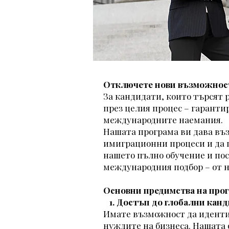
Отключете нови възможност
За кандидати, които търсят 
през целия процес – гаранти
международните наемания.
Нашата програма ви дава въз
имиграционни процеси и да п
нашето пълно обучение и пос
международния подбор – от н
Основни предимства на про
1. Достъп до глобални кан
Имате възможност да идентиф
нуждите на бизнеса. Нашата 