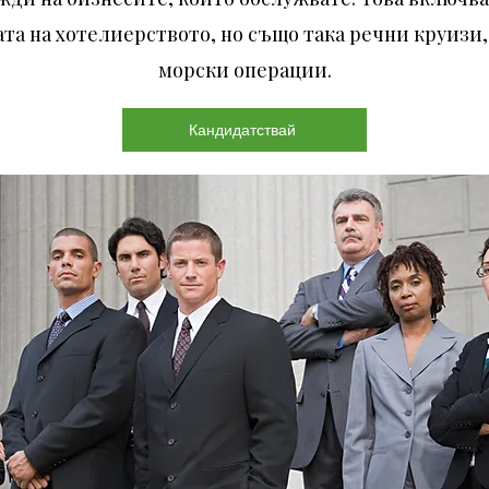
та на хотелиерството, но също така речни круизи,
морски операции.
Кандидатствай