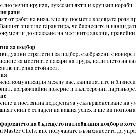
елно речни круизи, луксозни яхти и круизни кораби.
миграци
аят от работна виза, вие ще поемете водещата роля п
Вашият опит ще гарантира, че бизнесите и кандидат
 документи до спазване на местните закони, правейки
гии за подбор
видуални стратегии за подбор, съобразени с конкре
знание за местните пазари на труда, наличието на к
 изключителна стойност.
ция
ясна комуникация между вас, кандидатите и бизнесит
опит, изграждайки доверие и дългосрочни партньорс
ние
ение и постоянна подкрепа за усъвършенстване на ум
шият екип е отдаден на вашия успех и ще ви подпомаг
оформянето на бъдещето на глобалния подбор в хот
al Master Chefs, вие получавате възможността да упр