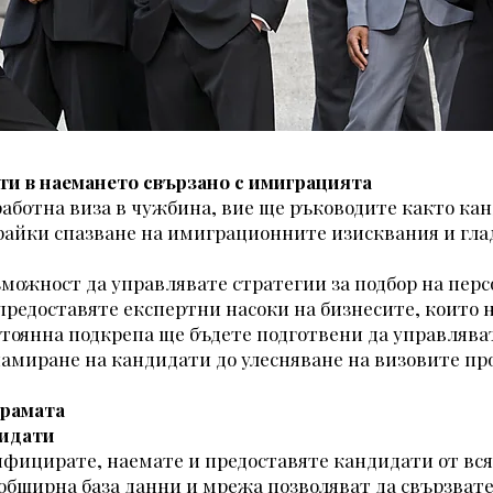
и в наемането свързано с имиграцията
работна виза в чужбина, вие ще ръководите както кан
райки спазване на имиграционните изисквания и гла
можност да управлявате стратегии за подбор на перс
редоставяте експертни насоки на бизнесите, които 
тоянна подкрепа ще бъдете подготвени да управлява
амиране на кандидати до улесняване на визовите пр
грамата
дидати
ицирате, наемате и предоставяте кандидати от всяк
обширна база данни и мрежа позволяват да свързват