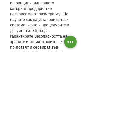
и принципи във вашето
кетъринг предприятие
независимо от размера му. Ще
научите как да установите тази
система, както и процедурите и
документите й, за да
гарантирате безопасността на
храните и ястията, които се
приготвят и сервират във
вашето кетъринг заведение.
Participar
Preço
Grátis